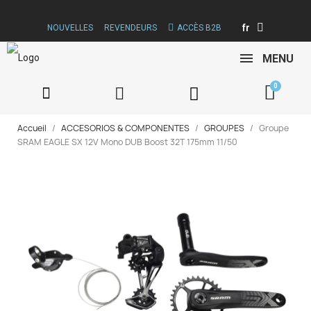
fr
NOUVELLES
REVENDEURS
ACCÈS B2B
MENU
Accueil
ACCESORIOS & COMPONENTES
GROUPES
Groupe
SRAM EAGLE SX 12V Mono DUB Boost 32T 175mm 11/50