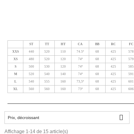
ST
TT
HT
CA
BB
RC
FC
XXS
440
520
110
74.5º
68
425
578
XS
480
520
120
74º
68
425
579
S
500
530
120
74º
68
425
585
M
520
540
140
74º
68
425
591
L
540
555
160
73,5º
68
425
601
XL
560
560
160
73º
68
425
606

Prix, décroissant
Affichage 1-14 de 15 article(s)