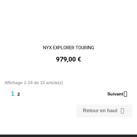
NYX EXPLORER TOURING
979,00 €
Affichage 1-14 de 15 article(s)

1
Suivant
2

Retour en haut