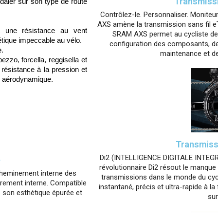
Transmiss
édaler sur son type de route
Contrôlez-le. Personnaliser. Moni
AXS amène la transmission sans fil eT
it une résistance au vent
SRAM AXS permet au cycliste de vér
tique impeccable au vélo.
configuration des composants, de p
e.
maintenance et de 
zo, forcella, reggisella et
résistance à la pression et
ion aérodynamique.
Transmiss
Di2 (INTELLIGENCE DIGITALE INTEGR
é
révolutionnaire Di2 résout le manqu
cheminement interne des
transmissions dans le monde du cyc
ièrement interne. Compatible
instantané, précis et ultra-rapide à l
e son esthétique épurée et
sur