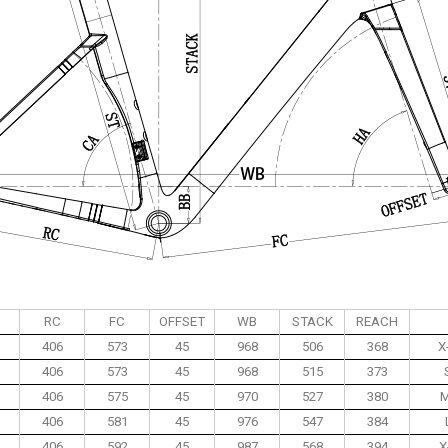
RC
FC
OFFSET
WB
STACK
REACH
406
573
45
968
506
368
X
406
573
45
968
515
373
406
575
45
970
527
380
M
406
581
45
976
547
384
406
592
45
987
568
394
X