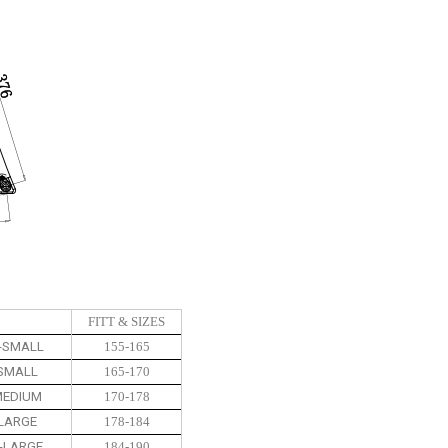
FITT & SIZES
-SMALL
155-165
SMALL
165-170
EDIUM
170-178
LARGE
178-184
-LARGE
184-190