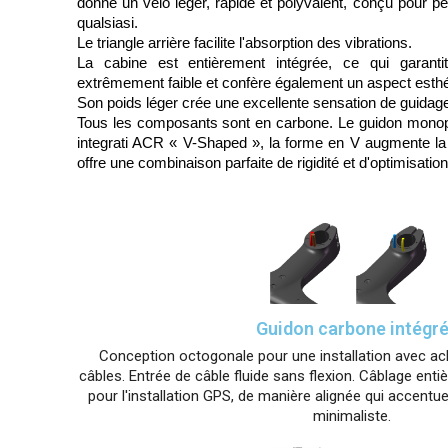
donne un vélo léger, rapide et polyvalent, conçu pour p
qualsiasi.
Le triangle arrière facilite l'absorption des vibrations.
La cabine est entièrement intégrée, ce qui garant
extrêmement faible et confère également un aspect esthé
Son poids léger crée une excellente sensation de guidag
Tous les composants sont en carbone. Le guidon monopez
integrati ACR « V-Shaped », la forme en V augmente la 
offre une combinaison parfaite de rigidité et d'optimisat
Guidon carbone intégr
Conception octogonale pour une installation avec a
câbles. Entrée de câble fluide sans flexion. Câblage ent
pour l'installation GPS, de manière alignée qui accentu
minimaliste.