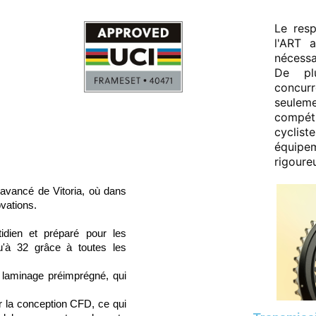
Le resp
l'ART a
nécessa
De pl
concurr
seulem
compét
cyclis
équip
rigoure
 avancé de Vitoria, où dans
ovations.
idien et préparé pour les
u'à 32 grâce à toutes les
laminage préimprégné, qui
r la conception CFD, ce qui