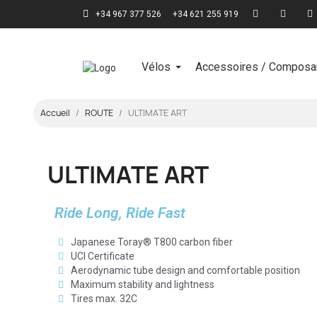
+34 967 377 526
+34 621 255 919
Vélos
Accessoires / Composa
Accueil
ROUTE
ULTIMATE ART
ULTIMATE ART
Ride Long, Ride Fast
Japanese Toray® T800 carbon fiber
UCI Certificate
Aerodynamic tube design and comfortable position
Maximum stability and lightness
Tires max. 32C