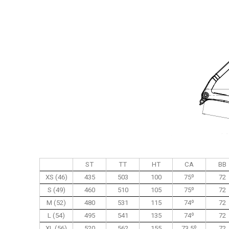
ST
TT
HT
CA
BB
XS (46)
435
503
100
75º
72
S (49)
460
510
105
75º
72
M (52)
480
531
115
74º
72
L (54)
495
541
135
74º
72
XL (56)
520
562
155
73.5º
72