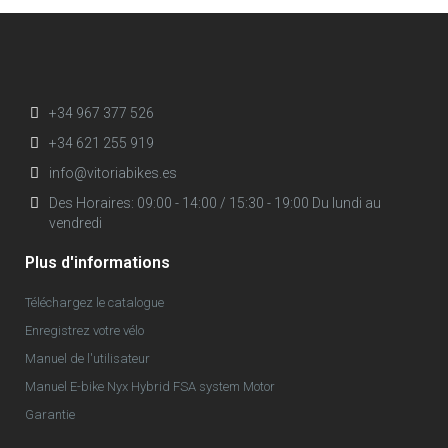
+34 967 377 526
+34 621 255 919
info@vitoriabikes.es
Des Horaires: 09:00 - 14:00 / 15:30 - 19:00 Du lundi au
vendredi
Plus d'informations
Téléchargez le catalogue
Enregistrez votre vélo
Manuel de l'utilisateur
Manuel E-bike Nyx Hybrid FSA system Motor
Garantie