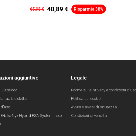
40,89 €
65,95 €
Risparmia 38%
azioni aggiuntive
Legale
il Catalogo
Norme sulla privacy e condizioni d'us
la tua bicicletta
Politica sui cookie
 d'uso
Avvisi e avvisi di sicurezza
E-bike Nyx Hybrid FSA System motor
Condizioni di vendita
a