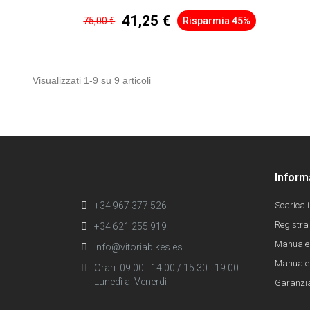
41,25 €
75,00 €
Risparmia 45%
Visualizzati 1-9 su 9 articoli
Inform
+34 967 377 526
Scarica 
Registra 
+34 621 255 919
Manuale
info@vitoriabikes.es
Manuale 
Orari: 09:00 - 14:00 / 15:30 - 19:00
Lunedì al Venerdì
Garanzi