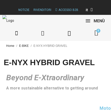
it
NOTIZIE
RIVENDITORI
ACCESSO B2B
MENÙ
Home
E-BIKE
E-NYX HYBRID GRAVEL
E-NYX HYBRID GRAVEL
Beyond E-Xtraordinary
A more sustainable alternative to getting around
Moto