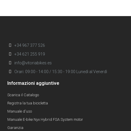
+34 967 377 526
+34 621 255 919
info@vitoriabikes.es
Orari: 09:00 - 14:00 / 15:30 - 19:00 Lunedì al Venerdì
Informazioni aggiuntive
Scarica il Catalogo
Registra la tua bicicletta
Manuale d'uso
Manuale E-bike Nyx Hybrid FSA System motor
Garanzia