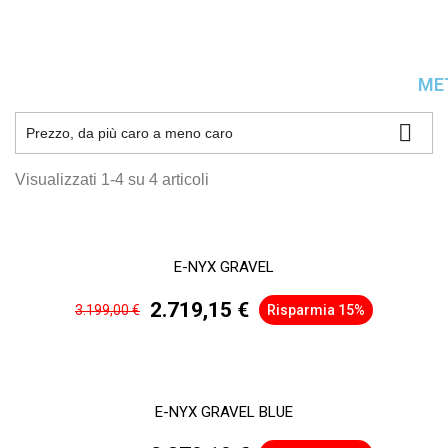
ME

Prezzo, da più caro a meno caro
Visualizzati 1-4 su 4 articoli
E-NYX GRAVEL
2.719,15 €
3.199,00 €
Risparmia 15%
E-NYX GRAVEL BLUE