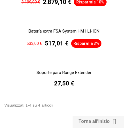
2.879,10 €
3.199,00 €
Risparmia 10%
Batería extra FSA System HM1 LI-ION
517,01 €
533,00 €
Risparmia 3%
Soporte para Range Extender
27,50 €
Visualizzati 1-4 su 4 articoli

Torna all'inizio