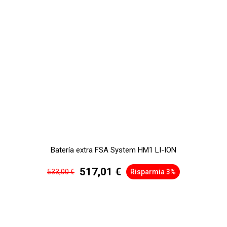
Batería extra FSA System HM1 LI-ION
517,01 €
533,00 €
Risparmia 3%