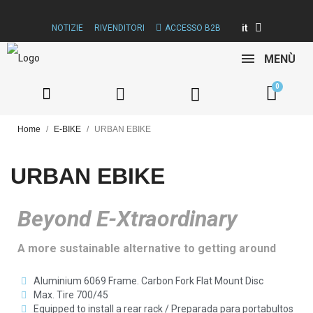
it
NOTIZIE
RIVENDITORI
ACCESSO B2B
MENÙ
Home
E-BIKE
URBAN EBIKE
URBAN EBIKE
Beyond E-Xtraordinary
A more sustainable alternative to getting around
Aluminium 6069 Frame. Carbon Fork Flat Mount Disc
Max. Tire 700/45
Equipped to install a rear rack / Preparada para portabultos