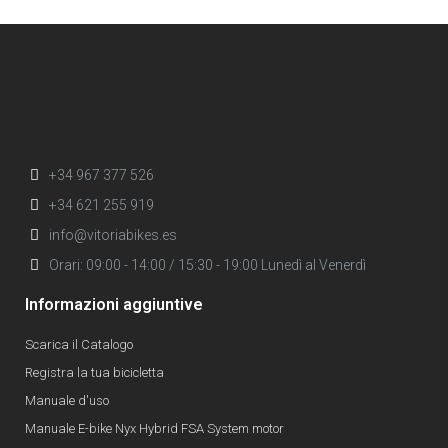
+34 967 377 526
+34 621 255 919
info@vitoriabikes.es
Orari: 09:00 - 14:00 / 15:30 - 19:00 Lunedì al Venerdì
Informazioni aggiuntive
Scarica il Catalogo
Registra la tua bicicletta
Manuale d'uso
Manuale E-bike Nyx Hybrid FSA System motor