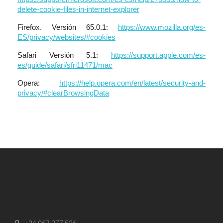
delete-cookie-files-in-internet-explorer
Firefox. Versión 65.0.1:
https://www.mozilla.org/es-
ES/privacy/websites/#cookies
Safari Versión 5.1:
https://support.apple.com/es-
es/guide/safari/sfri11471/mac
Opera:
https://help.opera.com/en/latest/security-and-
privacy/#clearBrowsingData