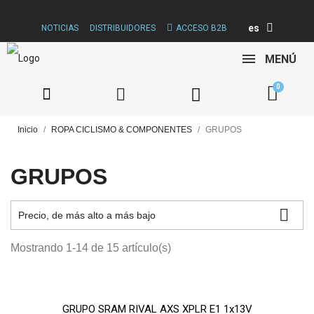
es
NOTICIAS
DISTRIBUIDORES
ACCESO B2B
MENÚ
Inicio
ROPA CICLISMO & COMPONENTES
GRUPOS
GRUPOS

Precio, de más alto a más bajo
Mostrando 1-14 de 15 artículo(s)
GRUPO SRAM RIVAL AXS XPLR E1 1x13V