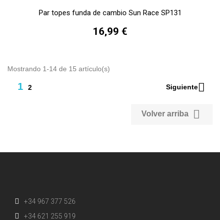
Par topes funda de cambio Sun Race SP131
16,99 €
Mostrando 1-14 de 15 artículo(s)

1
Siguiente
2

Volver arriba
+34 967 377 526
+34 621 255 919