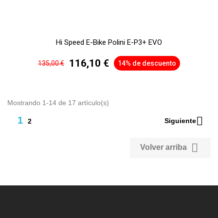
Hi Speed E-Bike Polini E-P3+ EVO
116,10 €
135,00 €
14% de descuento
Mostrando 1-14 de 17 artículo(s)

1
Siguiente
2

Volver arriba