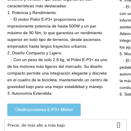
4. Int
características más destacadas:
- El s
1. Potencia y Rendimiento:
con u
- El motor Polini E-P3+ proporciona una
inform
impresionante potencia de hasta 500W y un par
asiste
máximo de 90 Nm, lo que garantiza un rendimiento
Además
superior en todo tipo de terrenos, desde ascensos
integr
empinados hasta largos trayectos urbanos.
los aj
2. Diseño Compacto y Ligero:
5. Mo
- Con un peso de solo 2.8 kg, el Polini E-P3+ es uno
- El P
de los motores más ligeros del mercado. Su diseño
pedal
compacto permite una integración elegante y discreta
auton
en el cuadro de la bicicleta, manteniendo un centro de
la má
gravedad bajo para una mejor estabilidad y manejo.
condu
3. Autonomía Extendida:
6. Si
Instrucciones E-P3+ Motor

Precio, de más alto a más bajo