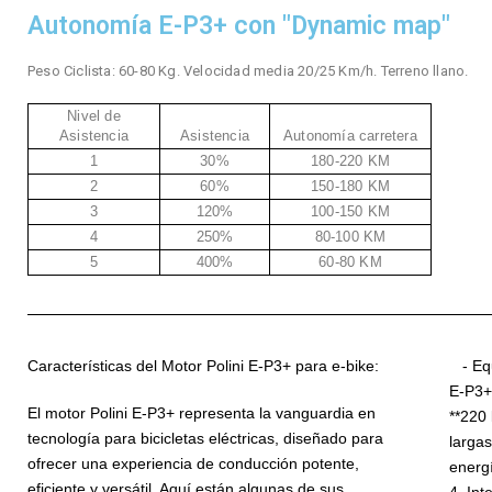
Autonomía E-P3+ con "Dynamic map"
Peso Ciclista: 60-80 Kg. Velocidad media 20/25 Km/h. Terreno llano.
Nivel de
Asistencia
Asistencia
Autonomía carretera
1
30%
180-220 KM
2
60%
150-180 KM
3
120%
100-150 KM
4
250%
80-100 KM
5
400%
60-80 KM
Características del Motor Polini E-P3+ para e-bike:
- Equi
E-P3+
El motor Polini E-P3+ representa la vanguardia en
**220 
tecnología para bicicletas eléctricas, diseñado para
largas
ofrecer una experiencia de conducción potente,
energ
eficiente y versátil. Aquí están algunas de sus