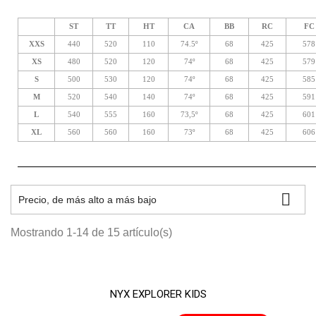
ST
TT
HT
CA
BB
RC
FC
XXS
440
520
110
74.5º
68
425
578
XS
480
520
120
74º
68
425
579
S
500
530
120
74º
68
425
585
M
520
540
140
74º
68
425
591
L
540
555
160
73,5º
68
425
601
XL
560
560
160
73º
68
425
606

Precio, de más alto a más bajo
Mostrando 1-14 de 15 artículo(s)
NYX EXPLORER KIDS