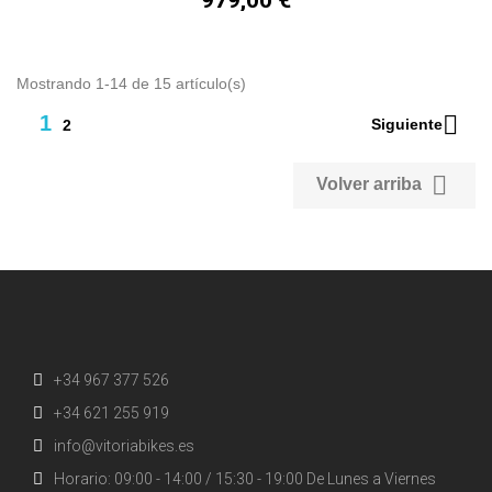
979,00 €
Mostrando 1-14 de 15 artículo(s)

1
Siguiente
2

Volver arriba
+34 967 377 526
+34 621 255 919
info@vitoriabikes.es
Horario: 09:00 - 14:00 / 15:30 - 19:00 De Lunes a Viernes