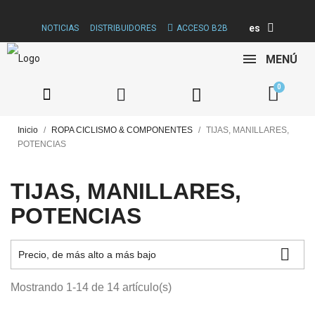
es
NOTICIAS
DISTRIBUIDORES
ACCESO B2B
MENÚ
Inicio
ROPA CICLISMO & COMPONENTES
TIJAS, MANILLARES,
POTENCIAS
TIJAS, MANILLARES,
POTENCIAS

Precio, de más alto a más bajo
Mostrando 1-14 de 14 artículo(s)