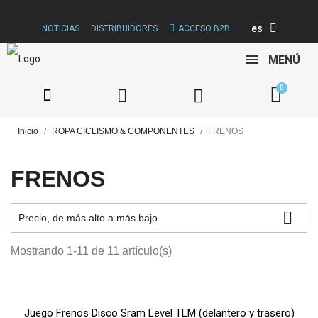
es
NOTICIAS
DISTRIBUIDORES
ACCESO B2B
MENÚ
Inicio
ROPA CICLISMO & COMPONENTES
FRENOS
FRENOS

Precio, de más alto a más bajo
Mostrando 1-11 de 11 artículo(s)
Juego Frenos Disco Sram Level TLM (delantero y trasero)