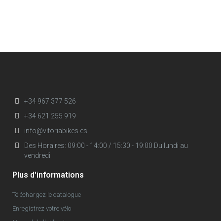
+34 967 377 526
+34 621 255 919
info@vitoriabikes.es
Des Horaires: 09:00 - 14:00 / 15:30 - 19:00 Du lundi au
vendredi
Plus d'informations
Téléchargez le catalogue
Enregistrez votre vélo