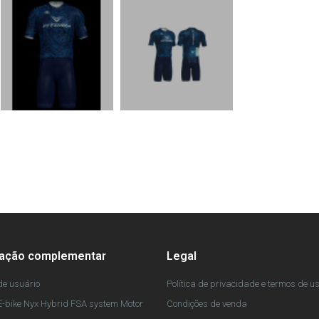
mação complementar
Legal
e usuário
Política de privacidade e termos de u
-bike Nyx Hybrid FSA system Motor
Condições de venda