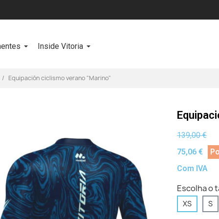
entes
Inside Vitoria
Equipación ciclismo verano "Marino"
Equipaci
139,00 €
75,06 €
P
Com IVA
Escolha o 
XS
S