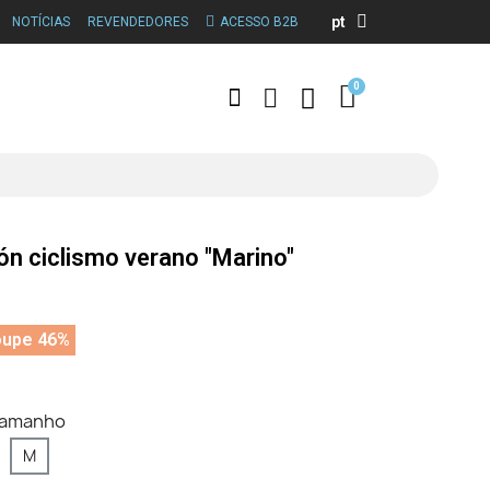
pt
NOTÍCIAS
REVENDEDORES
ACESSO B2B
ón ciclismo verano "Marino"
oupe 46%
tamanho
M