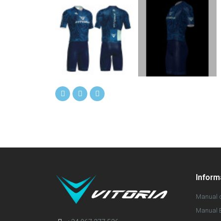
Infor
Manual d
Manual E