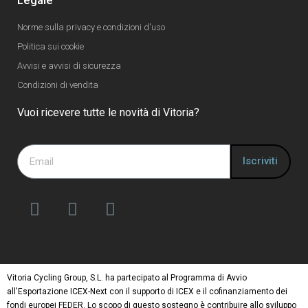
Legale
Norme sulla privacy e condizioni d'uso
Politica sui cookie
Avvisi e avvisi di sicurezza
Condizioni di vendita
Vuoi ricevere tutte le novità di Vitoria?
Iscriviti
Vitoria Cycling Group, S.L. ha partecipato al Programma di Avvio
all'Esportazione ICEX-Next con il supporto di ICEX e il cofinanziamento dei
fondi europei FEDER. Lo scopo di questo sostegno è contribuire allo sviluppo