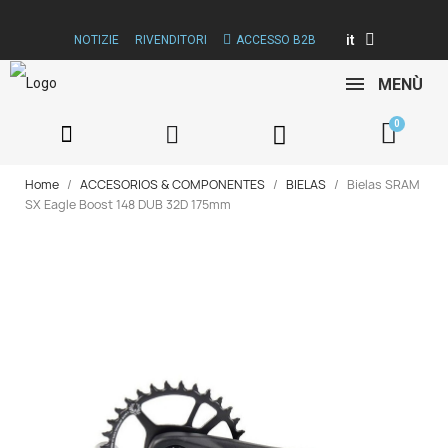
it
NOTIZIE
RIVENDITORI
ACCESSO B2B
MENÙ
Home
ACCESORIOS & COMPONENTES
BIELAS
Bielas SRAM
SX Eagle Boost 148 DUB 32D 175mm