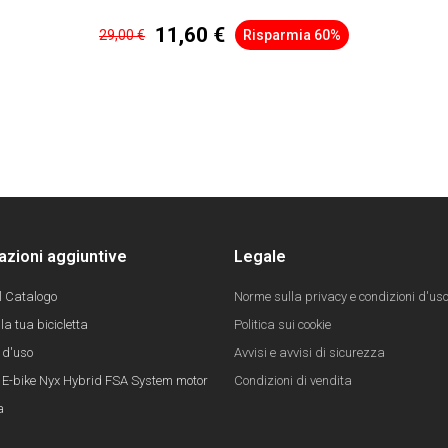
11,60 €
29,00 €
Risparmia 60%
azioni aggiuntive
Legale
il Catalogo
Norme sulla privacy e condizioni d'us
la tua bicicletta
Politica sui cookie
 d'uso
Avvisi e avvisi di sicurezza
E-bike Nyx Hybrid FSA System motor
Condizioni di vendita
a