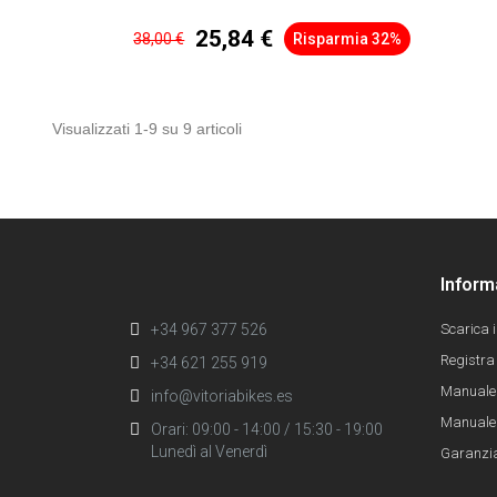
25,84 €
38,00 €
Risparmia 32%
Visualizzati 1-9 su 9 articoli
Inform
+34 967 377 526
Scarica 
Registra 
+34 621 255 919
Manuale
info@vitoriabikes.es
Manuale 
Orari: 09:00 - 14:00 / 15:30 - 19:00
Lunedì al Venerdì
Garanzi