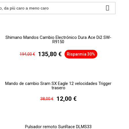

o, da più caro a meno caro
Shimano Mandos Cambio Electrónico Dura Ace Di2 SW-
R9150
135,80 €
194,00 €
Risparmia 30%
Mando de cambio Sram SX Eagle 12 velocidades Trigger
trasero
12,00 €
38,00 €
Pulsador remoto SunRace DLMS33