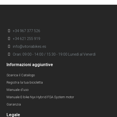
+34 967 377 526
+34 621 255 919
info@vitoriabikes.es
Orari: 09:00 - 14:00 / 15:30 - 19:00 Lunedì al Venerdì
Informazioni aggiuntive
Scarica il Catalogo
Registra la tua bicicletta
Manuale d'uso
Manuale E-bike Nyx Hybrid FSA System motor
Garanzia
Legale