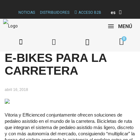
es
NOTICIAS
DISTRIBUIDORES
ACCESO B2B
MENÚ
E-BIKES PARA LA
CARRETERA
abril 16, 2018
Vitoria y Efficienced conjuntamente ofrecen soluciones de
pedaleo asistido en el mundo de la carretera. Bicicletas de ruta
que integran el sistema de pedaleo asistido más ligero, discreto
y con más autonomía del mercado, consiguiendo “multiplicar” la
fuerza del ciclista aportando la asistencia al pedaleo extra en el