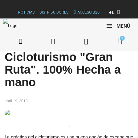
es
NOTICIAS
DISTRIBUIDORES
ACCESO B2B
MENÚ
Cicloturismo "Gran
Ruta". 100% Hecha a
mano
abril 19, 2018
-
La práctica del cicloturismo es una buena opción de escape que