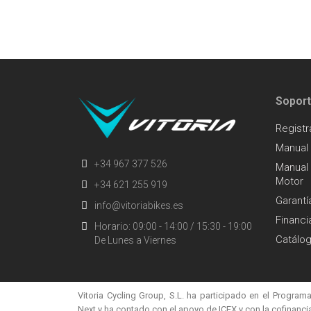
Sopor
Registr
Manual
+34 967 377 526
Manual 
Motor
+34 621 255 919
Garantí
info@vitoriabikes.es
Financi
Horario: 09:00 - 14:00 / 15:30 - 19:00
Catálo
De Lunes a Viernes
Vitoria Cycling Group, S.L. ha participado en el Programa
Next y ha contado con el apoyo de ICEX y con la cofinan