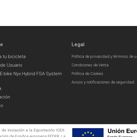
te
Legal
a tu bicicleta
Política de privacidad y términos de u
 de Usuario
Condiciones de Venta
E-bike Nyx Hybrid FSA System
Política de Cookies
Avisos y notificaciones de seguridad
a
ación
go
 de Iniciación a la Exportación ICEX-
ciación de Fondos europeos FEDER. La