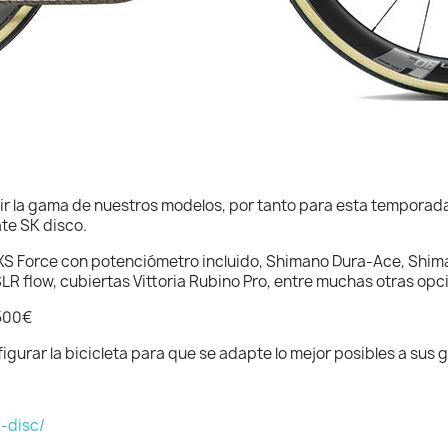
bir la gama de nuestros modelos, por tanto para esta tempora
ate SK disco.
S Force con potenciómetro incluido, Shimano Dura-Ace, Shima
a SLR flow, cubiertas Vittoria Rubino Pro, entre muchas otras op
.500€
nfigurar la bicicleta para que se adapte lo mejor posibles a su
k-disc/