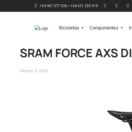
+34 967 377 526 / +34 621 255 919
Bicicletas
Componentes
I
SRAM FORCE AXS D
febrero 13, 2020