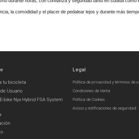
itmo durante horas, con confianza y seguridad tanto en subida como
encia, la comodidad y el placer de pedalear lejos y durante más tiemp
te
Legal
a tu bicicleta
Política de privacidad y términos de u
 de Usuario
Condiciones de Venta
E-bike Nyx Hybrid FSA System
Política de Cookies
Avisos y notificaciones de seguridad
a
ación
go