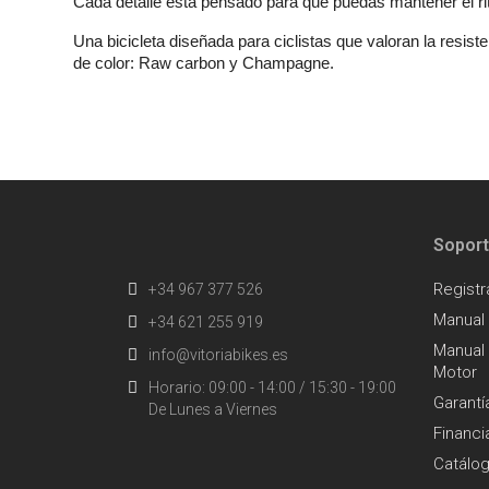
Cada detalle está pensado para que puedas mantener el r
Una bicicleta diseñada para ciclistas que valoran la resist
de color: Raw carbon y Champagne.
Sopor
Registr
+34 967 377 526
Manual
+34 621 255 919
Manual 
info@vitoriabikes.es
Motor
Horario: 09:00 - 14:00 / 15:30 - 19:00
Garantí
De Lunes a Viernes
Financi
Catálo