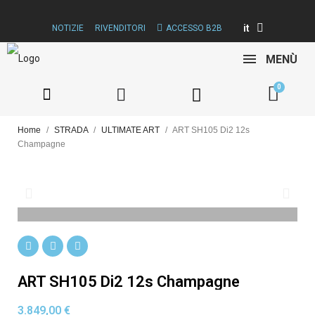
it
NOTIZIE
RIVENDITORI
ACCESSO B2B
MENÙ
Home
STRADA
ULTIMATE ART
ART SH105 Di2 12s
Champagne
ART SH105 Di2 12s Champagne
3.849,00 €