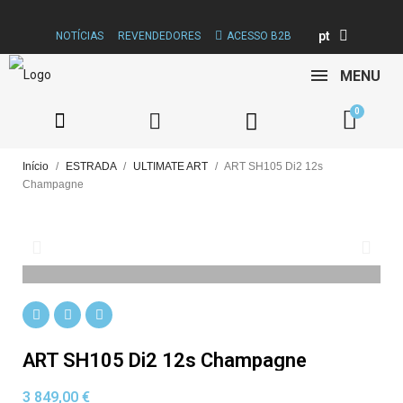
pt
NOTÍCIAS
REVENDEDORES
ACESSO B2B
MENU
Início
ESTRADA
ULTIMATE ART
ART SH105 Di2 12s
Champagne
ART SH105 Di2 12s Champagne
3 849,00 €