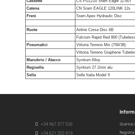
Cassette
CS PG1210 Sram Eagle 11-50T
Catena
CN Sram EAGLE 120LINK 12s
Freni
Sram Apex Hydraulic Disc
Ruote
Airline Corsa Disc 6B
Fulcrum Rapid Red 900 (Tubeless
Pneumatici
Vittoria Terreno Mix (700/38)
Vittoria Terreno Graphene Tubele
Manubrio / Atacco
Synitum Alloy
Regisella
Syntium 27.2mm alu
Sella
Selle Italia Model X
Inform
+34 967 377 526
Scarica 
Registra 
+34 621 255 919