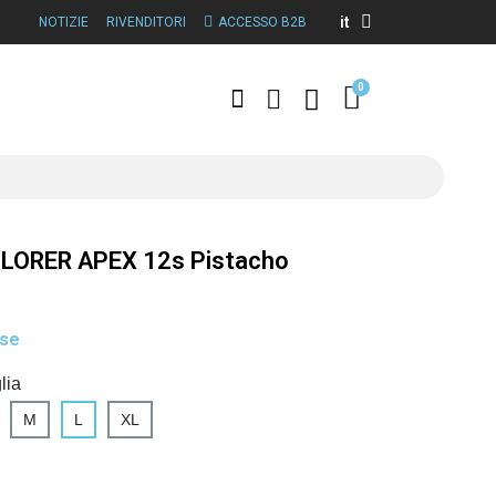
it
NOTIZIE
RIVENDITORI
ACCESSO B2B
LORER APEX 12s Pistacho
use
lia
M
L
XL