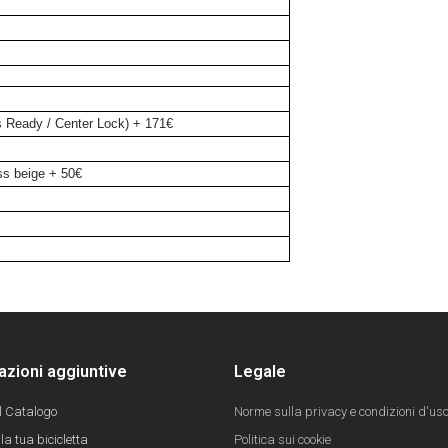
 Ready / Center Lock) + 171€
ss beige + 50€
azioni aggiuntive
Legale
il Catalogo
Norme sulla privacy e condizioni d'us
la tua bicicletta
Politica sui cookie