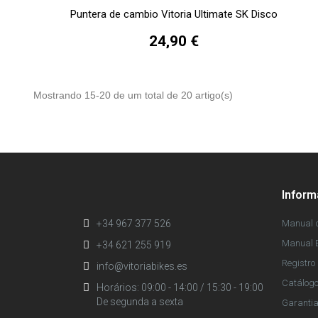
Puntera de cambio Vitoria Ultimate SK Disco
24,90 €
Mostrando 15-20 de um total de 20 artigo(s)
Infor
+34 967 377 526
Manual d
Manual E
+34 621 255 919
Registro 
info@vitoriabikes.es
Catálog
Horários: 09:00 - 14:00 / 15:30 - 19:00
De segunda a sexta
Garanti