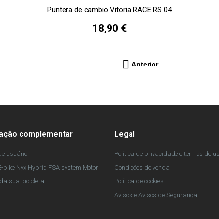
Puntera de cambio Vitoria RACE RS 04
18,90 €

Anterior
mação complementar
Legal
e usuário
Política de privacidade e termos de u
-bike Nyx Hybrid FSA system Motor
Condições de venda
da sua bicicleta
Política de cookies
o
Avisos e Avisos de Segurança
a