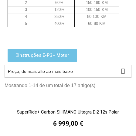
2
60%
150-180 KM
3
120%
100-150 KM
4
250%
80-100 KM
5
400%
60-80 KM
Instruções E-P3+ Motor

Preço, do mais alto ao mais baixo
Mostrando 1-14 de um total de 17 artigo(s)
SuperRide+ Carbon SHIMANO Ultegra Di2 12s Polar
6 999,00 €