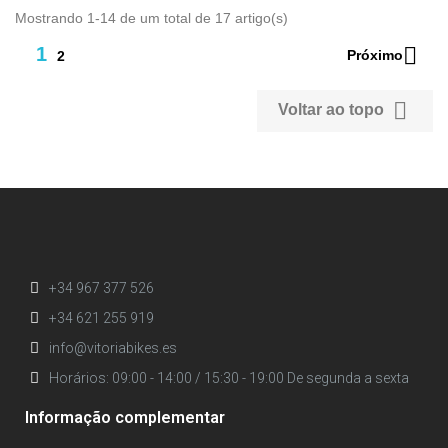
Mostrando 1-14 de um total de 17 artigo(s)

1
Próximo
2

Voltar ao topo
+34 967 377 526
+34 621 255 919
info@vitoriabikes.es
Horários: 09:00 - 14:00 / 15:30 - 19:00 De segunda a sexta
Informação complementar