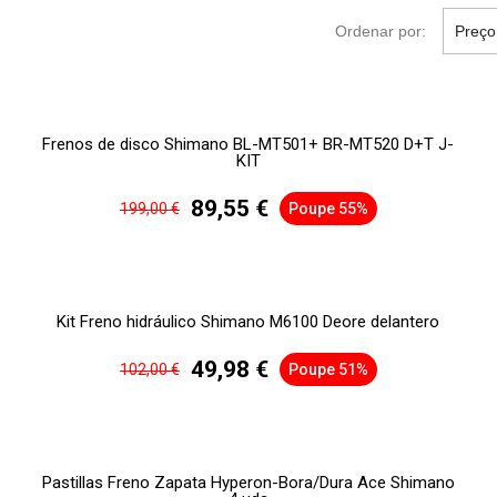
Ordenar por:
Preço
Frenos de disco Shimano BL-MT501+ BR-MT520 D+T J-
KIT
89,55 €
199,00 €
Poupe 55%
Kit Freno hidráulico Shimano M6100 Deore delantero
49,98 €
102,00 €
Poupe 51%
Pastillas Freno Zapata Hyperon-Bora/Dura Ace Shimano