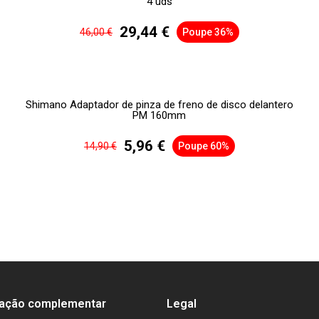
4 uds
29,44 €
46,00 €
Poupe 36%
Shimano Adaptador de pinza de freno de disco delantero
PM 160mm
5,96 €
14,90 €
Poupe 60%
mação complementar
Legal