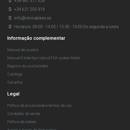
+34 967 377 526
+34 621 255 919
info@vitoriabikes.es
Horários: 09:00 - 14:00 / 15:30 - 19:00 De segunda a sexta
Informação complementar
Manual de usuário
Manual E-bike Nyx Hybrid FSA system Motor
Registro da sua bicicleta
Catálogo
Garantia
Legal
Política de privacidade e termos de uso
Condições de venda
Política de cookies
Avisos e Avisos de Segurança