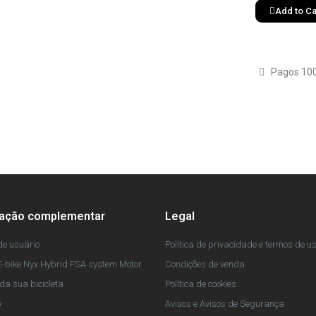
Add to Ca
Pagos 10
mação complementar
Legal
e usuário
Política de privacidade e termos de u
-bike Nyx Hybrid FSA system Motor
Condições de venda
da sua bicicleta
Política de cookies
o
Avisos e Avisos de Segurança