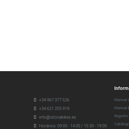
Infor
+34 967 377 526
Manual d
Manual E
+34 621 255 919
Registro 
info@vitoriabikes.es
Catálog
Horários: 09:00 - 14:00 / 15:30 - 19:00