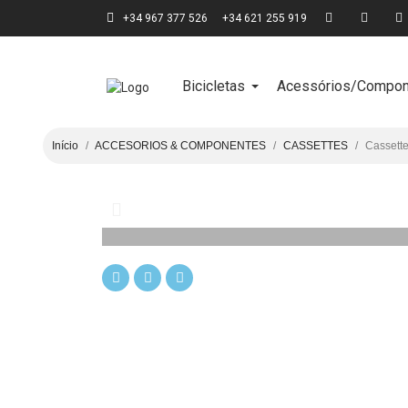
+34 967 377 526
+34 621 255 919
Bicicletas
Acessórios/Compon
Início
ACCESORIOS & COMPONENTES
CASSETTES
Cassette