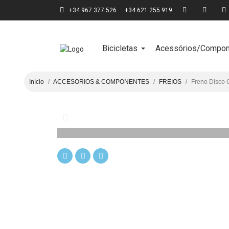
+34 967 377 526
+34 621 255 919
Bicicletas
Acessórios/Compon
Início
ACCESORIOS & COMPONENTES
FREIOS
Freno Disco 