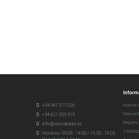
Infor
+34 967 377 526
Manual d
Manual E
+34 621 255 919
Registro 
info@vitoriabikes.es
Catálog
Horários: 09:00 - 14:00 / 15:30 - 19:00