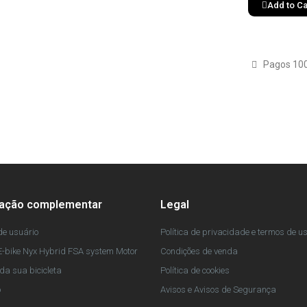
Add to Ca
Pagos 10
mação complementar
Legal
e usuário
Política de privacidade e termos de u
-bike Nyx Hybrid FSA system Motor
Condições de venda
da sua bicicleta
Política de cookies
o
Avisos e Avisos de Segurança