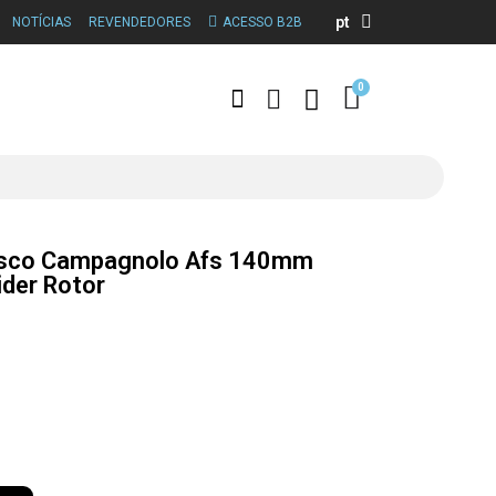
pt
NOTÍCIAS
REVENDEDORES
ACESSO B2B
isco Campagnolo Afs 140mm
ider Rotor