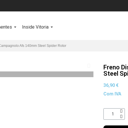
entes
Inside Vitoria
Campagnolo Afs 140mm Steel Spider Rotor
Freno D
Steel Sp
36,90 €
Com IVA