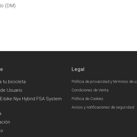
cto (DM)
te
Legal
a tu bicicleta
Política de privacidad y términos de u
 de Usuario
Condiciones de Venta
E-bike Nyx Hybrid FSA System
Política de Cookies
Avisos y notificaciones de seguridad
a
ación
go