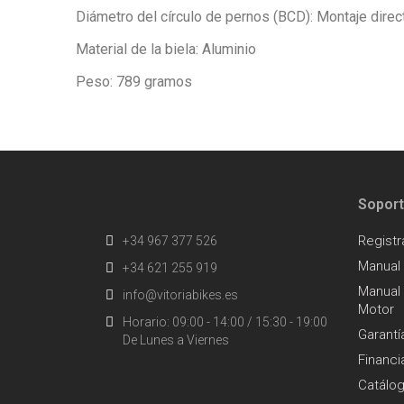
Diámetro del círculo de pernos (BCD): Montaje dire
Material de la biela: Aluminio
Peso: 789 gramos
Sopor
Registr
+34 967 377 526
Manual
+34 621 255 919
Manual 
info@vitoriabikes.es
Motor
Horario: 09:00 - 14:00 / 15:30 - 19:00
Garantí
De Lunes a Viernes
Financi
Catálo