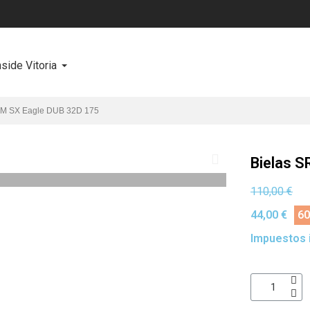
nside Vitoria
AM SX Eagle DUB 32D 175
Bielas 
110,00 €
44,00 €
60
Impuestos 