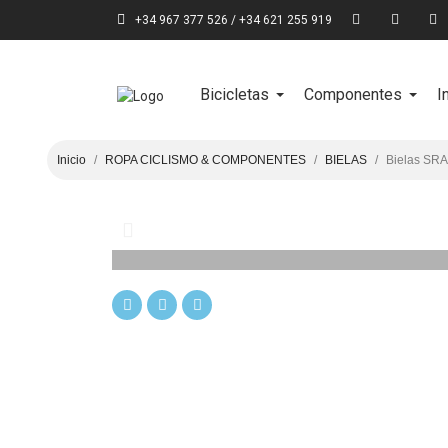
+34 967 377 526 / +34 621 255 919
Bicicletas
Componentes
I
Inicio
ROPA CICLISMO & COMPONENTES
BIELAS
Bielas SR