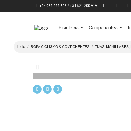
+34 967 377 526 / +34 621 255 919
Bicicletas
Componentes
I
Inicio
ROPA CICLISMO & COMPONENTES
TIJAS, MANILLARES,