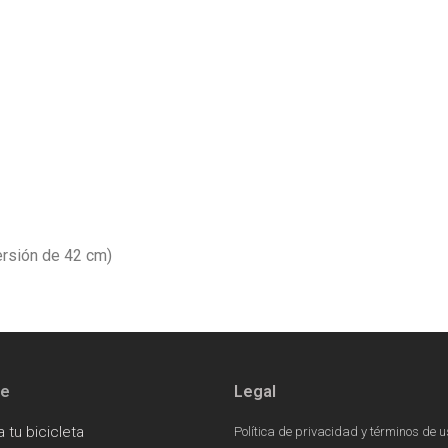
ersión de 42 cm)
te
Legal
a tu bicicleta
Política de privacidad y términos de u