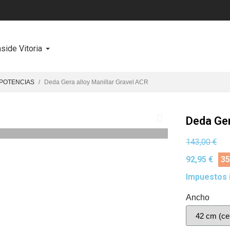
nside Vitoria
 POTENCIAS
Deda Gera alloy Manillar Gravel ACR
Deda Ger
143,00 €
92,95 €
35
Impuestos 
Ancho