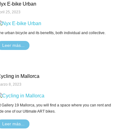
yx E-bike Urban
bril 25, 2023
he urban bicycle and its benefits, both individual and collective.
Leer más...
ycling in Mallorca
arzo 8, 2023
t Gallery 19 Mallorca, you will find a space where you can rent and
ide one of our Ultimate ART bikes.
Leer más...