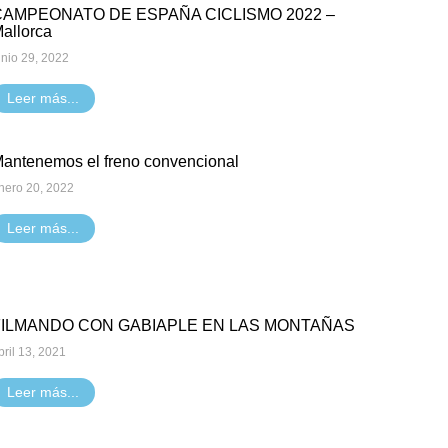
CAMPEONATO DE ESPAÑA CICLISMO 2022 –
allorca
unio 29, 2022
Leer más...
antenemos el freno convencional
nero 20, 2022
Leer más...
FILMANDO CON GABIAPLE EN LAS MONTAÑAS
bril 13, 2021
Leer más...