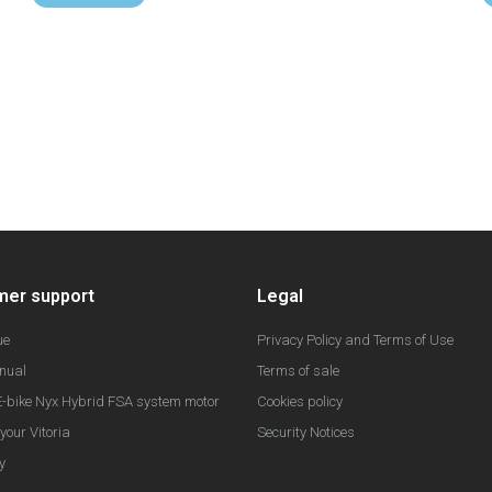
mer support
Legal
ue
Privacy Policy and Terms of Use
nual
Terms of sale
-bike Nyx Hybrid FSA system motor
Cookies policy
your Vitoria
Security Notices
y