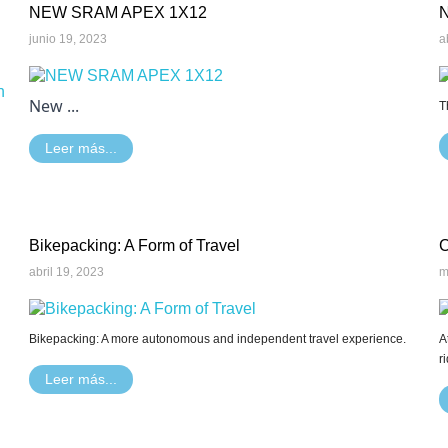
NEW SRAM APEX 1X12
N
junio 19, 2023
a
New ...
T
Leer más...
Bikepacking: A Form of Travel
C
abril 19, 2023
m
Bikepacking: A more autonomous and independent travel experience.
A
r
Leer más...