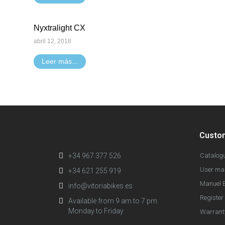
Nyxtralight CX
abril 12, 2018
Leer más...
Custo
+34 967 377 526
Catalog
User ma
+34 621 255 919
Manuel E
info@vitoriabikes.es
Register 
Available from 9 am to 7 pm
Monday to Friday
Warrant