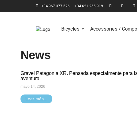
+34 967 377 526
+34 621 255 919
Bicycles
Accessories / Comp
News
Gravel Patagonia XR. Pensada especialmente para l
aventura
mayo 14, 2026
Leer más...