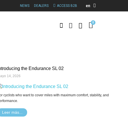
en
NEWS
DEALERS
ACCESS B2B
ntroducing the Endurance SL 02
ayo 14, 2026
or cyclists who want to cover miles with maximum comfort, stability, and
erformance.
Leer más...