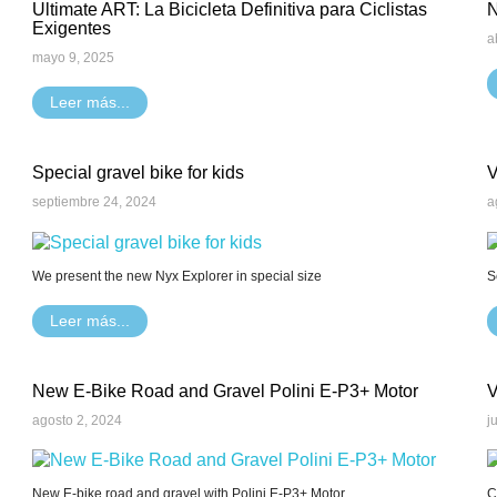
Ultimate ART: La Bicicleta Definitiva para Ciclistas
N
Exigentes
a
mayo 9, 2025
Leer más...
Special gravel bike for kids
V
septiembre 24, 2024
a
We present the new Nyx Explorer in special size
S
Leer más...
New E-Bike Road and Gravel Polini E-P3+ Motor
V
agosto 2, 2024
j
New E-bike road and gravel with Polini E-P3+ Motor
C