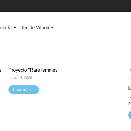
onents
Inside Vitoria
a
Proyecto "Rare femmes"
I
mayo 14, 2026
m
Leer más...
F
p